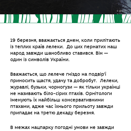
© @НПП
19 березня, вважається днем, коли прилітають
із теплих країв лелеки. До цих пернатих наш
народ завжди шанобливо ставився. Він —
один із символів України.
Вважається, що лелече гніздо на подвір’ї
приносить щастя, удачу та добробут. Лелеки,
журавлі, бузьки, чорногузи — як тільки українці
не називають біло-сірих птахів. Орнітологи
іменують їх найбільш консервативними
птахами, адже час їхнього прильоту завжди
припадає на третю декаду березня.
В межах нацпарку погодні умови не завжди