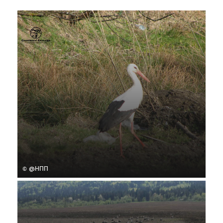
© @НПП