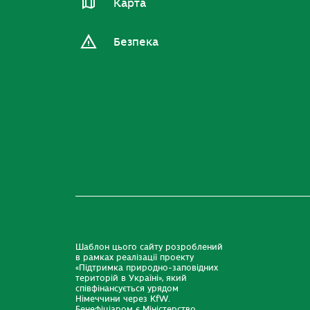
Карта
Безпека
Шаблон цього сайту розроблений
в рамках реалізації проекту
«Підтримка природно-заповідних
територій в Україні», який
співфінансується урядом
Німеччини через KfW.
Бенефіціаром є Міністерство