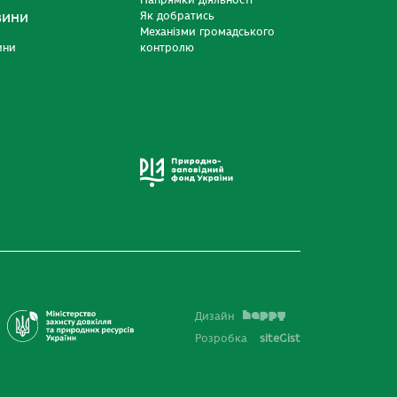
Напрямки діяльності
вини
Як добратись
Механізми громадського
ини
контролю
Дизайн
Розробка
siteGist