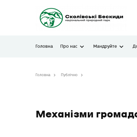
Головна
Про нас
Мандруйте
Д
Головна
Публічно
Механізми громадського
Механізми громад