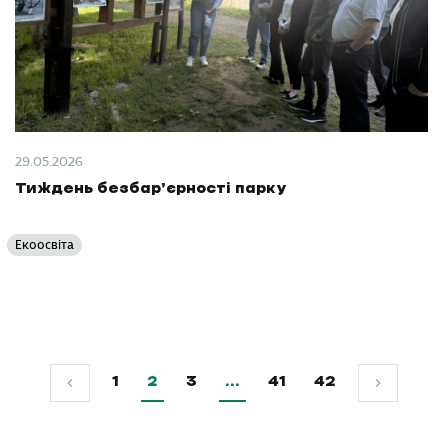
29.05.2026
Тиждень безбар’єрності парку
Екоосвіта
1
2
3
…
41
42