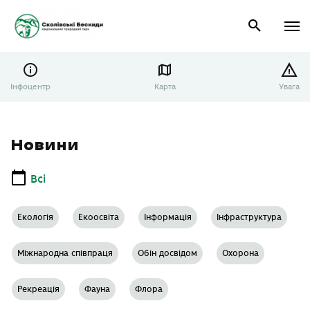
Інфоцентр
Карта
Увага
Головна
Новини
Новини
Всі
Екологія
Екоосвіта
Інформація
Інфраструктура
Міжнародна співпраця
Обін досвідом
Охорона
Рекреація
Фауна
Флора