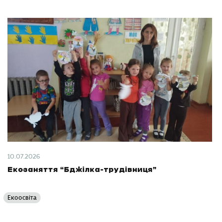
10.07.2026
Екозаняття “Бджілка-трудівниця”
Екоосвіта