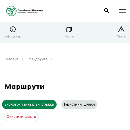
Інфоцентр
Карта
Увага
Головна
Мандруйте
Маршрути
Маршрути
Еколого-пізнавальні стежки
Туристичні шляхи
Очистити фільтр