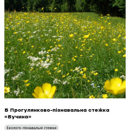
Б Прогулянково-пізнавальна стежка
«Бучина»
Еколого-пізнавальні стежки