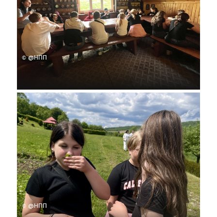
© @НПП
© @НПП