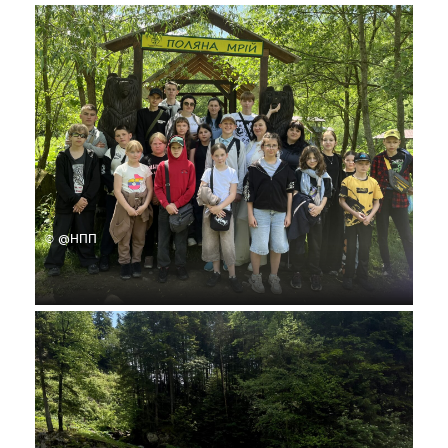
© @НПП