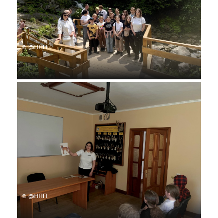
© @НПП
© @НПП