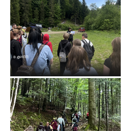
© @НПП