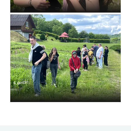
© @НПП