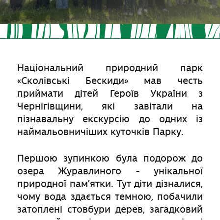
Національний природний парк
«Сколівські Бескиди» мав честь
приймати дітей Героїв України з
Чернігівщини, які завітали на
пізнавальну екскурсію до одних із
наймальовничіших куточків Парку.
Першою зупинкою була подорож до
озера Журавлиного - унікальної
природної пам’ятки. Тут діти дізналися,
чому вода здається темною, побачили
затоплені стовбури дерев, загадковий