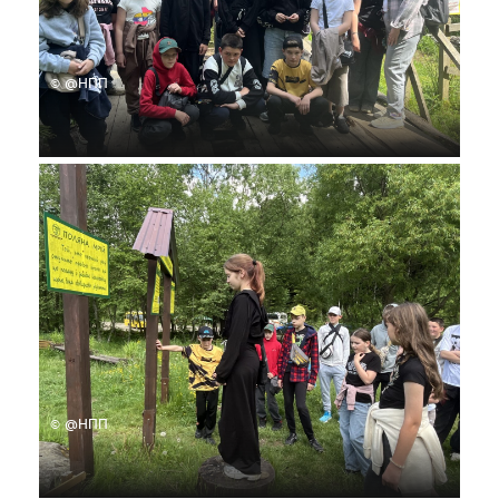
© @НПП
© @НПП