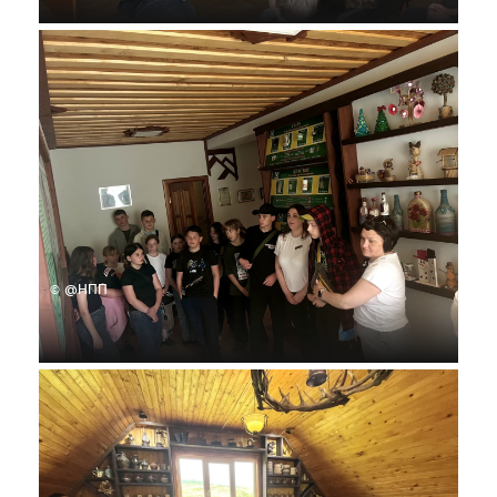
© @НПП