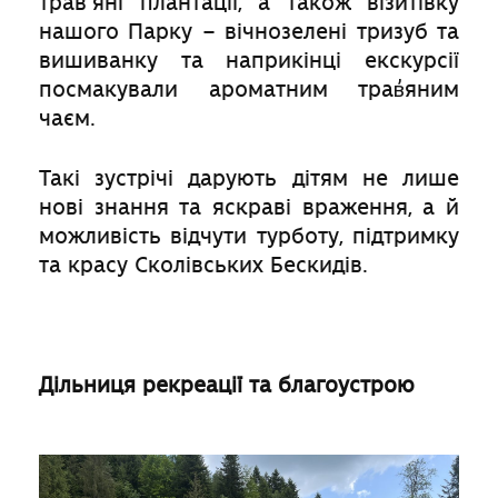
трав΄яні плантації, а також візитівку
нашого Парку – вічнозелені тризуб та
вишиванку та наприкінці екскурсії
посмакували ароматним трав̓яним
чаєм.
Такі зустрічі дарують дітям не лише
нові знання та яскраві враження, а й
можливість відчути турботу, підтримку
та красу Сколівських Бескидів.
Дільниця рекреації та благоустрою