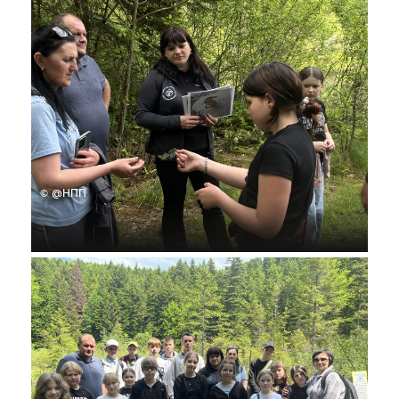
© @НПП