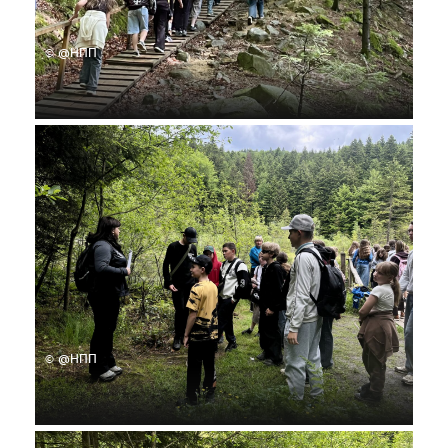
© @НПП
© @НПП