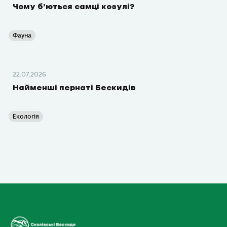
Чому б’ються самці козулі?
Фауна
22.07.2026
Найменші пернаті Бескидів
Екологія