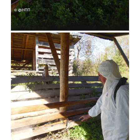
© @НПП