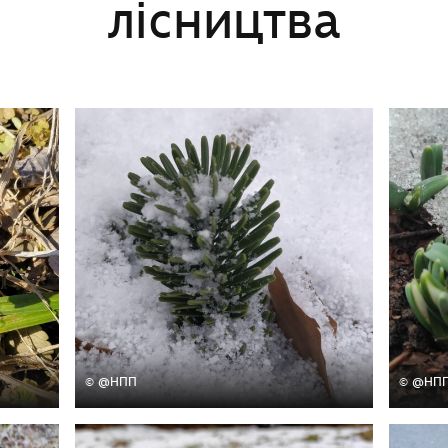
лісництва
© @НПП
© @НП