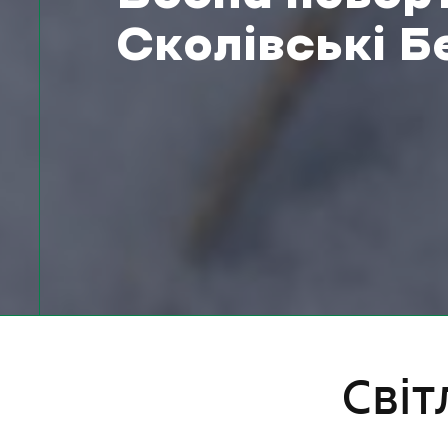
Сколівські Б
Сві