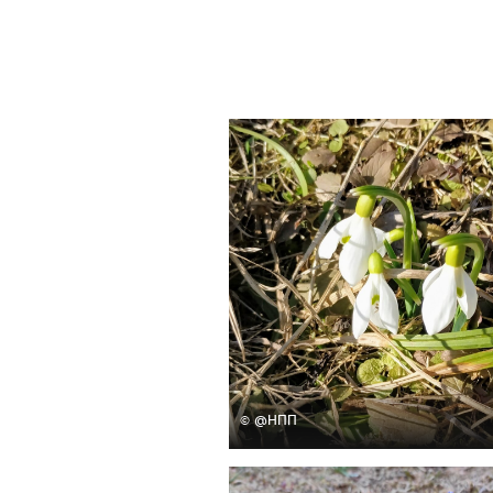
© @НПП