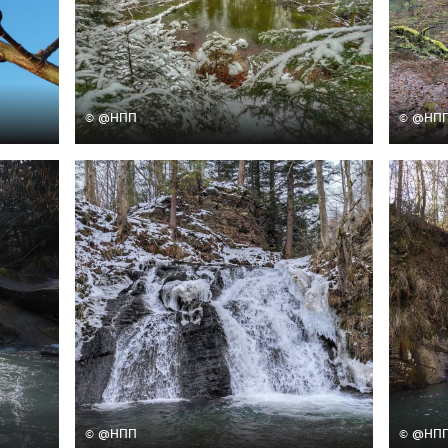
© @НПП
© @НП
© @НПП
© @НП