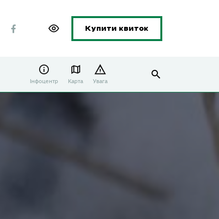
Купити квиток
Інфоцентр
Карта
Увага