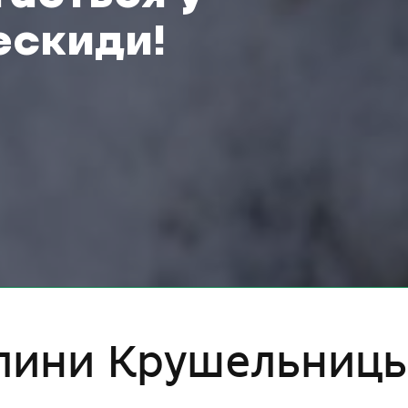
ескиди!
тлини Крушельниць