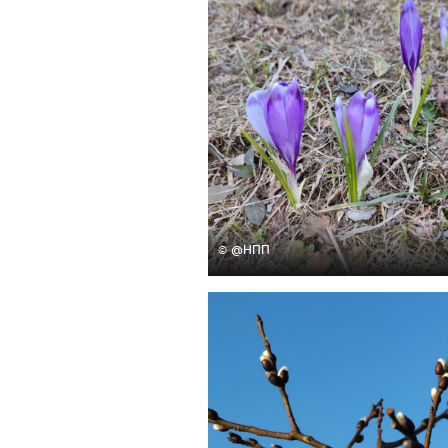
© @НПП