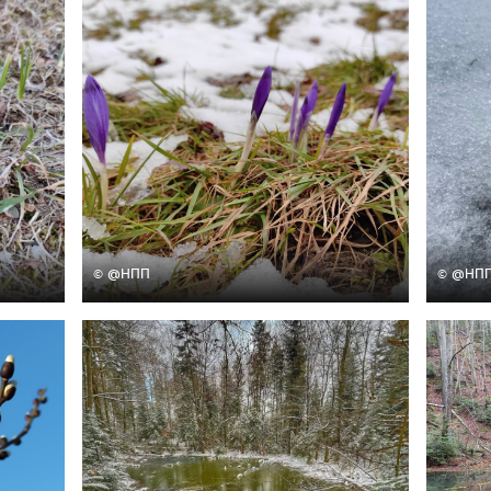
© @НПП
© @НП