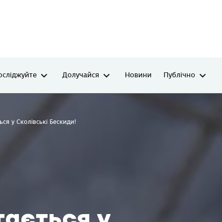
осліджуйте
Долучайся
Новини
Публічно
ься у Сколівські Бескиди!
тається у