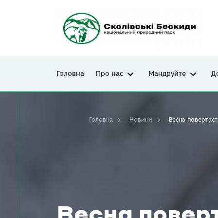
Головна
Про нас
Мандруйте
Д
Головна
Новини
Весна повертаєт
Весна повер