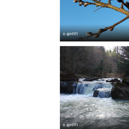
© @НПП
© @НПП