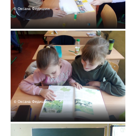
© Оксана Федишин
© Оксана Федишин