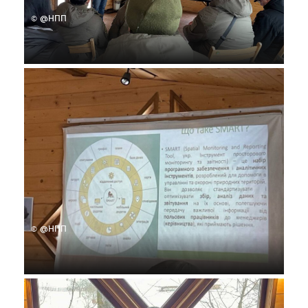
© @НПП
© @НПП