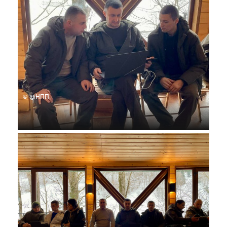
© @НПП