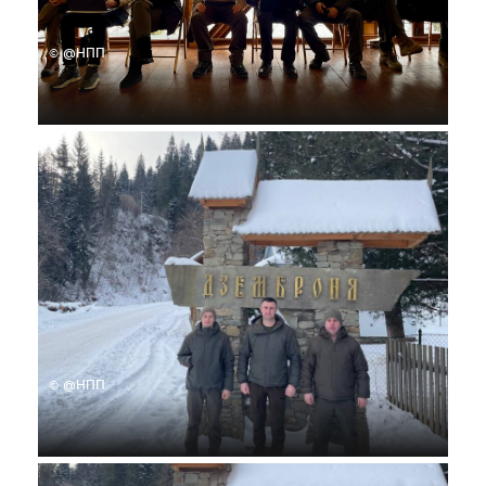
© @НПП
© @НПП