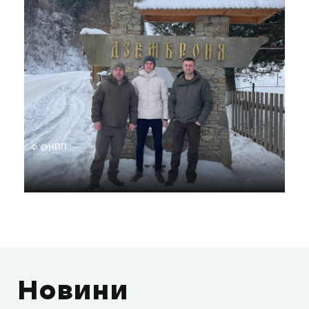
© @НПП
Новини