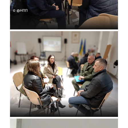
© @НПП
© @НПП