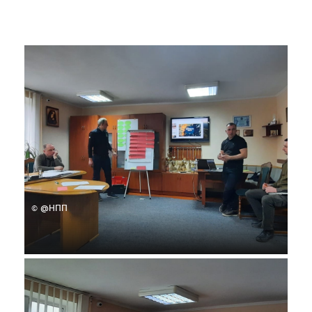
© @НПП