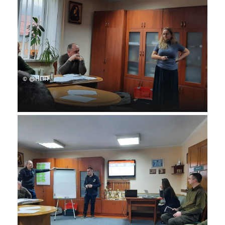
© @НПП