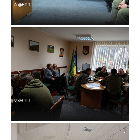
© @НПП
© @НПП