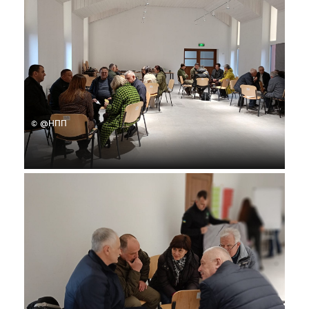
© @НПП