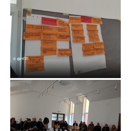
© @НПП