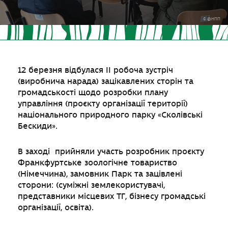
© @НПП
12 березня відбулася ІІ робоча зустріч
(виробнича нарада) зацікавлених сторін та
громадськості щодо розробки плану
управління (проєкту організації території)
національного природного парку «Сколівські
Бескиди».
В заході прийняли участь розробник проєкту
Франкфуртське зоологічне товариство
(Німеччина), замовник Парк та зацівлені
сторони: (суміжні землекористувачі,
представники місцевих ТГ, бізнесу громадські
організації, освіта).