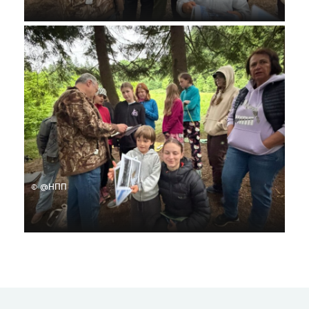
© @НПП