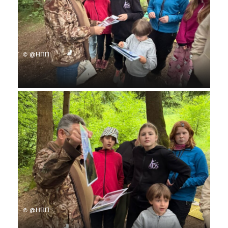
© @НПП
© @НПП