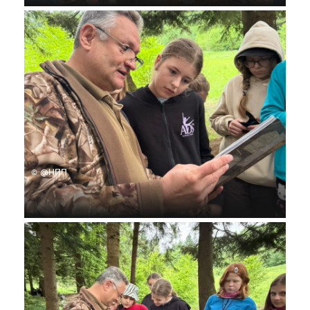
© @НПП