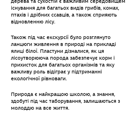
дерева та сухостій є важливим середовищем
існування для багатьох видів грибів, комах,
птахів і дрібних ссавців, а також сприяють
відновленню лісу.
Також під час екскурсії було розглянуто
ланцюги живлення в природі на прикладі
ялиці білої. Пластуни дізналися, як ця
лісоутворююча порода забезпечує корм і
прихисток для багатьох організмів та яку
важливу роль відіграє у підтриманні
екологічної рівноваги.
Природа є найкращою школою, а знання,
здобуті під час таборування, залишаються з
молоддю на все життя.