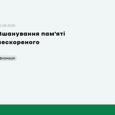
6.08.2026
Вшанування пам’яті
нескореного
нформація