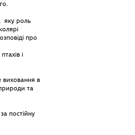
го.
, яку роль
колярі
озповіді про
птахів і
е виховання в
 природи та
за постійну