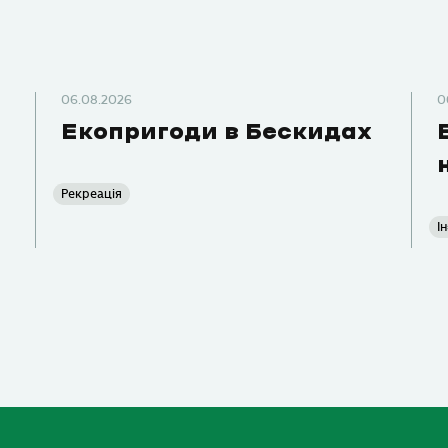
06.08.2026
0
Екопригоди в Бескидах
Рекреація
І