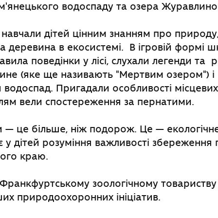
м'янецького водоспаду та озера Журавлино
 навчали дітей цінним знанням про природу
ва деревина в екосистемі. В ігровій формі ш
авила поведінки у лісі, слухали легенди та р
не (яке ще називають "Мертвим озером") і
водоспад. Пригадали особливості місцевих 
лям вели спостереження за пернатими.
и — це більше, ніж подорож. Це — екологічн
ує у дітей розуміння важливості збереження
ого краю.
Франкфуртському зоологічному товариству 
их природоохоронних ініціатив.