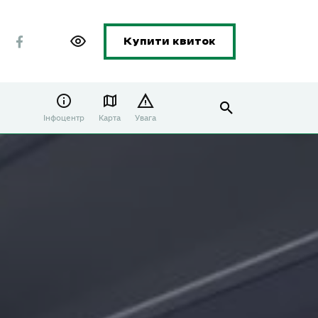
Купити квиток
Інфоцентр
Карта
Увага