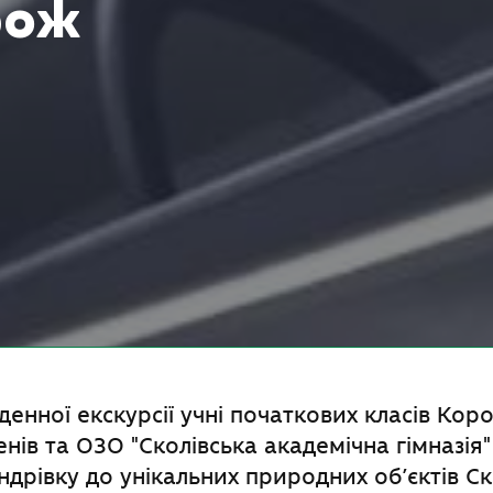
рож
енної екскурсії учні початкових класів Коро
енів та ОЗО "Сколівська академічна гімназія"
дрівку до унікальних природних об’єктів Ск