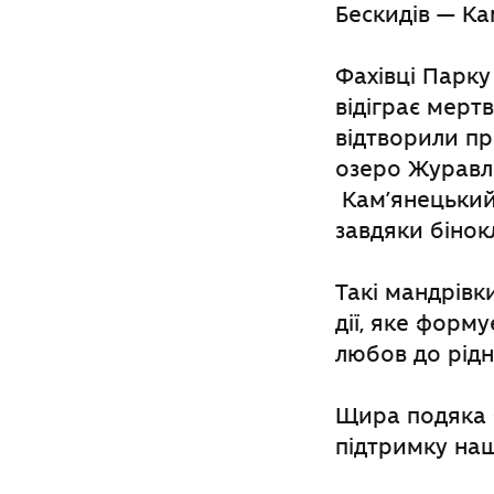
Бескидів — Ка
Фахівці Парку
відіграє мерт
відтворили пр
озеро Журавли
Кам’янецький 
завдяки бінок
Такі мандрівк
дії, яке форм
любов до рідн
Щира подяка 
підтримку наш