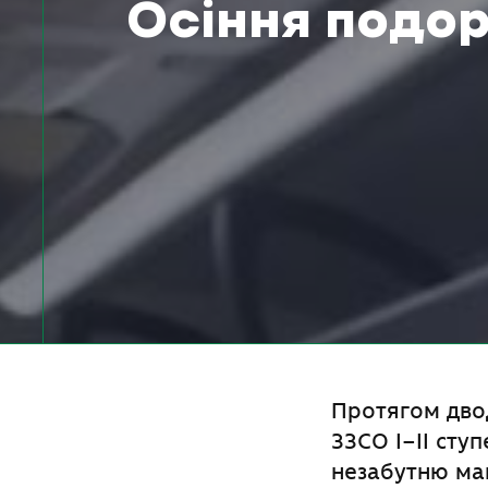
Осіння подо
Протягом двод
ЗЗСО І–ІІ ступ
незабутню ман