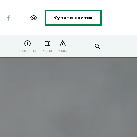
Купити квиток
Інфоцентр
Карта
Увага