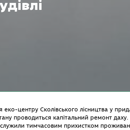
удівлі
 еко-центру Сколівського лісництва у при
стану проводиться капітальний ремонт даху
 послужили тимчасовим прихистком прожива