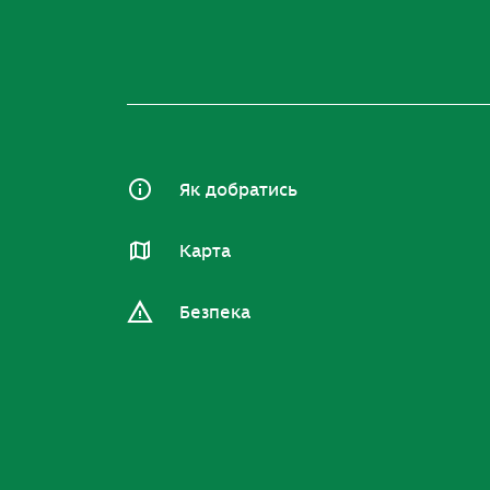
Як добратись
Карта
Безпека