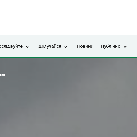
осліджуйте
Долучайся
Новини
Публічно
влі