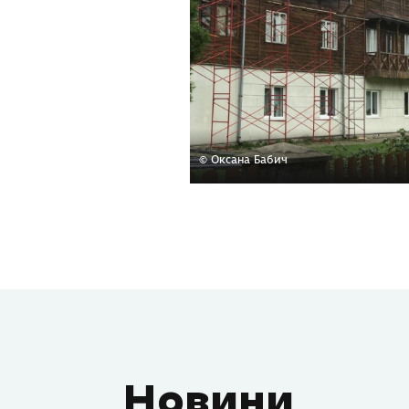
© Оксана Бабич
Новини