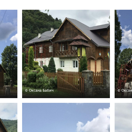
© Оксана Бабич
© Оксан