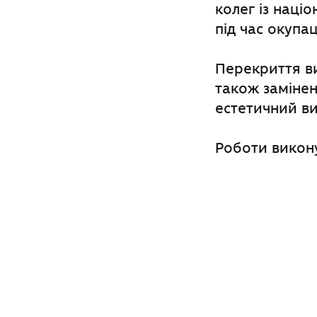
колег із наці
під час окупа
Перекриття в
також замінен
естетичний ви
Роботи викону