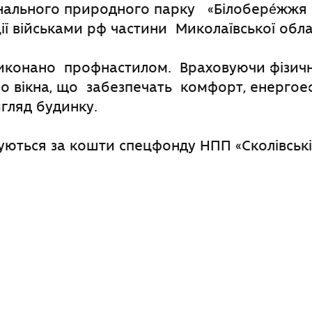
онального природного парку «Білобере́жжя 
ції військами рф частини Миколаївської обла
иконано профнастилом. Враховуючи фізич
о вікна, що забезпечать комфорт, енергоеф
гляд будинку.
ються за кошти спецфонду НПП «Сколівські