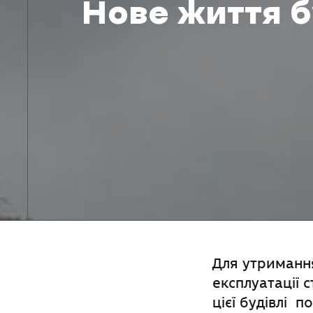
Нове життя б
Для утримання
експлуатації 
цієї будівлі