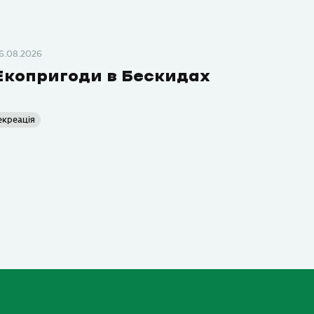
6.08.2026
Екопригоди в Бескидах
екреація