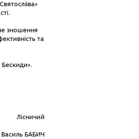
Святосла́ва»
сті.
не зношення
ективність та
 Бескиди».
Лісничий
Василь БАБИЧ