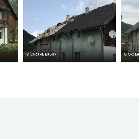
© Оксана Бабич
© Оксан