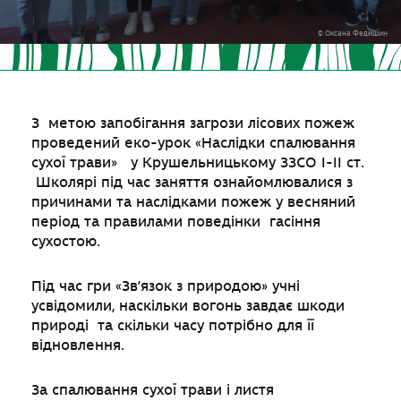
© Оксана Федишин
З метою запобігання загрози лісових пожеж
проведений еко-урок «Наслідки спалювання
сухої трави» у Крушельницькому ЗЗСО І-ІІ ст.
Школярі під час заняття ознайомлювалися з
причинами та наслідками пожеж у весняний
період та правилами поведінки гасіння
сухостою.
Під час гри «Зв’язок з природою» учні
усвідомили, наскільки вогонь завдає шкоди
природі та скільки часу потрібно для її
відновлення.
За спалювання сухої трави і листя