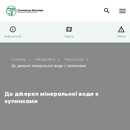
Інфоцентр
Карта
Увага
Головна
Мандруйте
Маршрути
До джерел мінеральної води з зупинками
До джерел мінеральної води з
зупинками