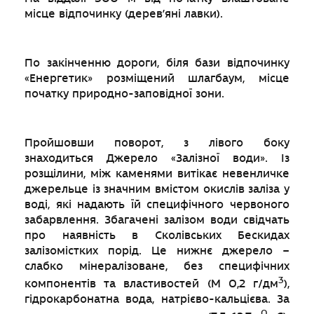
місце відпочинку (дерев’яні лавки).
По закінченню дороги, біля бази відпочинку
«Енергетик» розміщений шлагбаум, місце
початку природно-заповідної зони.
Пройшовши поворот, з лівого боку
знаходиться Джерело «Залізної води». Із
розщілини, між каменями витікає невенличке
джерельце із значним вмістом окислів заліза у
воді, які надають їй специфічного червоного
забарвлення. Збагачені залізом води свідчать
про наявність в Сколівських Бескидах
залізомістких порід. Це нижнє джерело –
слабко мінералізоване, без специфічних
3
компонентів та властивостей (М 0,2 г/дм
),
гідрокарбонатна вода, натрієво-кальцієва. За
0