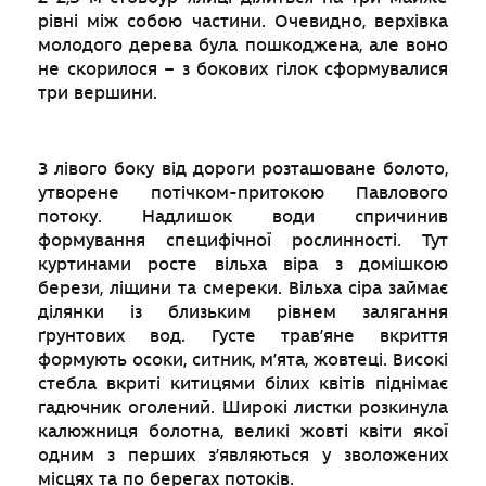
рівні між собою частини. Очевидно, верхівка
молодого дерева була пошкоджена, але воно
не скорилося – з бокових гілок сформувалися
три вершини.
З лівого боку від дороги розташоване болото,
утворене потічком-притокою Павлового
потоку. Надлишок води спричинив
формування специфічної рослинності. Тут
куртинами росте вільха віра з домішкою
берези, ліщини та смереки. Вільха сіра займає
ділянки із близьким рівнем залягання
ґрунтових вод. Густе трав’яне вкриття
формують осоки, ситник, м’ята, жовтеці. Високі
стебла вкриті китицями білих квітів піднімає
гадючник оголений. Широкі листки розкинула
калюжниця болотна, великі жовті квіти якої
одним з перших з’являються у зволожених
місцях та по берегах потоків.