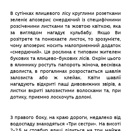
В сутінках ялицевого лісу круглими розетками
зеленіє апозерис смердючий із специфічними
розсіченими листками та жовтою квіткою, яка
за виглядом нагадує кульбабу. Якщо Ви
розітрете та понюхаєте листок, то зрозумієте,
чому апозерис носить малоприємний додаток
«смердючий». Ця рослина є типовим жителем
букових та ялицево-букових лісів. Окрім цього
в ялиннику ростуть папороть жіноча, веснівка
дволиста, в прогалинах розростається шавлія
залозиста або ж клейак. Квіти шавлії
нагадують відкриті пащі дивовижних звірів, а
листки вкриті залозистими волосками та, при
дотику, приємно лоскочуть долоні.
З правого боку, на краю дороги, недалеко від
водоспаду знаходяться «Три сестри». На висоті
2-2,5 м стовбур ялиці ділиться на три майже