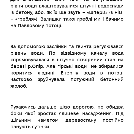
рівня води влаштовувалися штучні водоспади
із бетону, або, як їх ще звуть – «шпери» (з нім.
– «гребля»). Залишки такої греблі ми і бачимо
на Павловому потоці.
За допомогою заслінки та гвинта регулювався
рівень води. По відвідному каналу вода
спрямовувалася в штучно створений став на
березі р.Опір. Але гірські води не збиралися
коритися людині. Енергія води в потоці
частково зруйнувала потужний бетонний
жолоб.
Рухаючись дальше цією дорогою, по обидва
боки якої зростає ялицеве насадження. Під
щільним наметом деревостану постійно
панують сутінки.