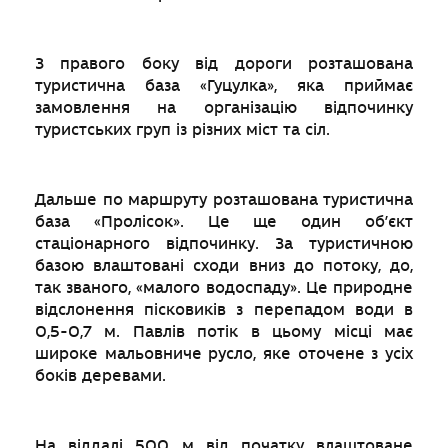
З правого боку від дороги розташована
туристична база «Гуцулка», яка приймає
замовлення на організацію відпочинку
туристських груп із різних міст та сіл.
Дальше по маршруту розташована туристична
база «Пролісок». Це ще один об’єкт
стаціонарного відпочинку. За туристичною
базою влаштовані сходи вниз до потоку, до,
так званого, «малого водоспаду». Це природне
відслонення пісковиків з перепадом води в
0,5-0,7 м. Павлів потік в цьому місці має
широке мальовниче русло, яке оточене з усіх
боків деревами.
На віддалі 500 м від початку влаштоване