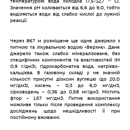
температурою вода холодна (7,5-12,7
С).
Значення рН коливається від 6,6 до 9,0, тобто
виділяється води від слабко кислої до лужної
реакції.
Через 867 м розміщене ще одне джерело з
питною та лікувальною водою «Верхнє». Дане
джерело також слабко мінералізоване, без
специфічних компонентів та властивостей (М
0,9 г/дм3), гідрокарбонатна вода, натрієво-
кальцієва. В газовому складі у не значній
кількості присутні діоксин вуглецю (до 20,0
мг/дм3), кисень – 0,3 до 6,0 мг/дм3,
сірководень – 0,36 до 0,58 мг/дм3. Містить
фтор – 1,57 мг/дм3. Питне використання
можливе тільки після проведення комплексу
досліджень щодо нешкідливості її при
постійному вживанні.