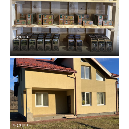
© @НПП
© @НПП