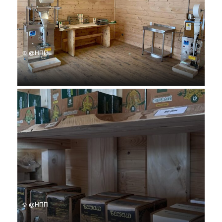
© @НПП
© @НПП