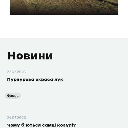
Новини
27.07.2026
Пурпурова окраса лук
Флора
24.07.2026
Чому б’ються самці козулі?