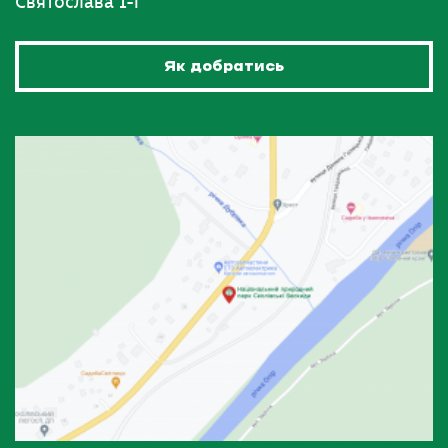
Святослава 1-Г
Як добратись