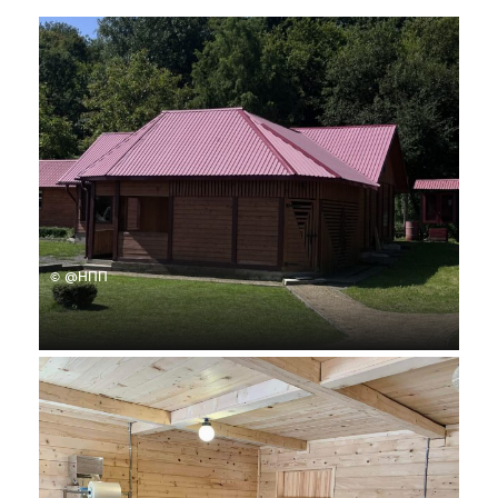
© @НПП