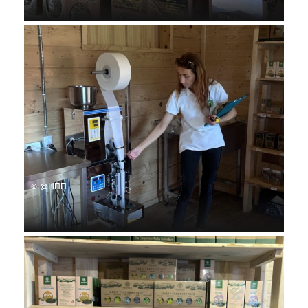
© @НПП