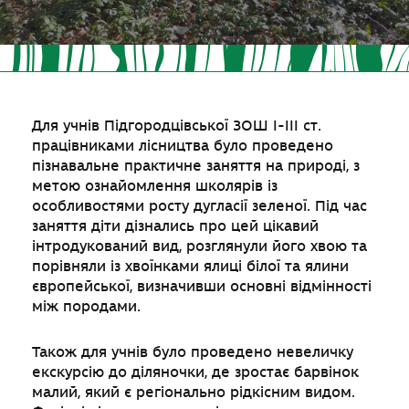
Для учнів Підгородцівської ЗОШ І-ІІІ ст.
працівниками лісництва було проведено
пізнавальне практичне заняття на природі, з
метою ознайомлення школярів із
особливостями росту дугласії зеленої. Під час
заняття діти дізнались про цей цікавий
інтродукований вид, розглянули його хвою та
порівняли із хвоїнками ялиці білої та ялини
європейської, визначивши основні відмінності
між породами.
Також для учнів було проведено невеличку
екскурсію до діляночки, де зростає барвінок
малий, який є регіонально рідкісним видом.