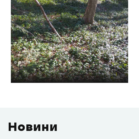
© @НПП
Новини