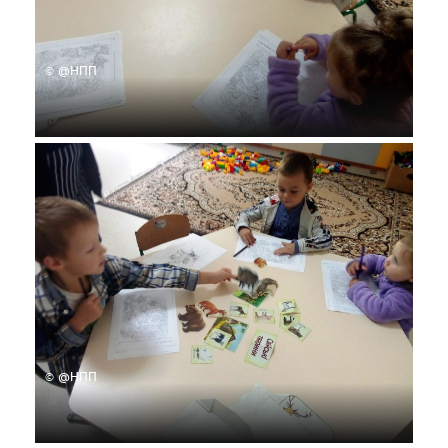
© @НПП
© @НПП