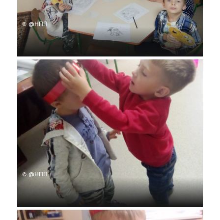
© @НПП
© @НПП