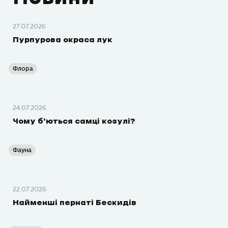
27.07.2026
Пурпурова окраса лук
Флора
24.07.2026
Чому б’ються самці козулі?
Фауна
22.07.2026
Найменші пернаті Бескидів