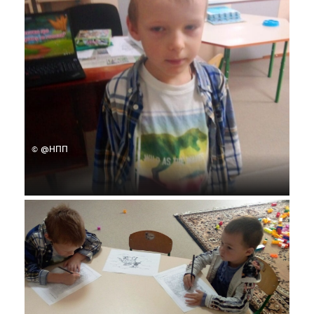
© @НПП