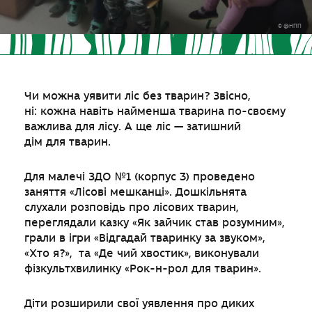
© @НПП
Чи можна уявити ліс без тварин? Звісно,
ні: кожна навіть найменша тварина по-своєму
важлива для лісу. А ще ліс — затишний
дім для тварин.
Для малечі ЗДО №1 (корпус 3) проведено
заняття «Лісові мешканці». Дошкільнята
слухали розповідь про лісових тварин,
переглядали казку «Як зайчик став розумним»,
грали в ігри «Відгадай тваринку за звуком»,
«Хто я?», та «Де чий хвостик», виконували
фізкультхвилинку «Рок-н-рол для тварин».
Діти розширили свої уявлення про диких