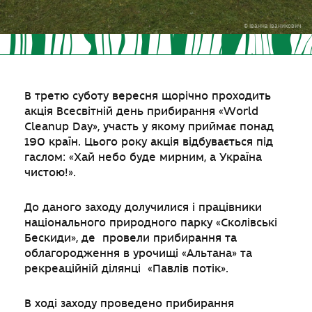
© Іванна Іваникович
В третю суботу вересня щорічно проходить
акція Всесвітній день прибирання «World
Cleanup Day», участь у якому приймає понад
190 країн. Цього року акція відбувається під
гаслом: «Хай небо буде мирним, а Україна
чистою!».
До даного заходу долучилися і працівники
національного природного парку «Сколівські
Бескиди», де провели прибирання та
облагородження в урочищі «Альтана» та
рекреаційній ділянці «Павлів потік».
В ході заходу проведено прибирання