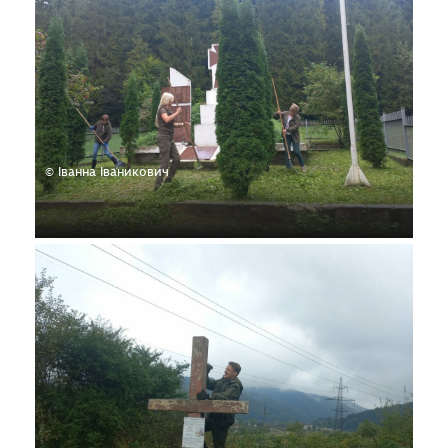
© Іванна Іваникович