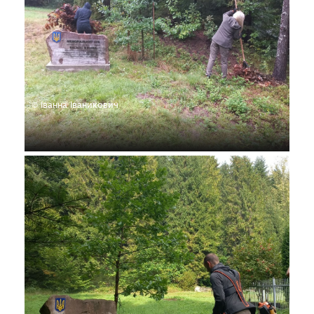
© Іванна Іваникович