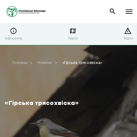
Інфоцентр
Карта
Увага
Головна
Новини
«Гірська трясохвіска»
«Гірська трясохвіска»