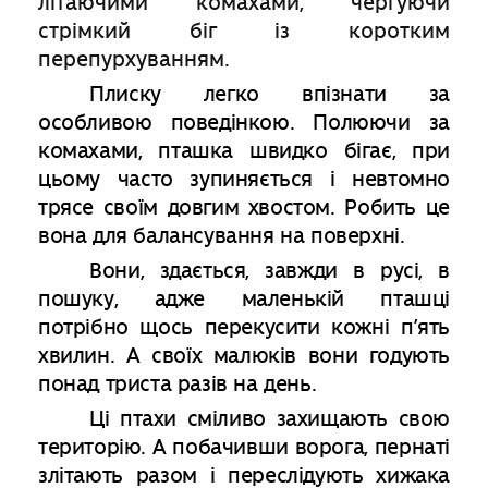
літаючими комахами, чергуючи
стрімкий біг із коротким
перепурхуванням.
Плиску легко впізнати за
особливою поведінкою. Полюючи за
комахами, пташка швидко бігає, при
цьому часто зупиняється і невтомно
трясе своїм довгим хвостом. Робить це
вона для балансування на поверхні.
Вони, здається, завжди в русі, в
пошуку, адже маленькій пташці
потрібно щось перекусити кожні п’ять
хвилин. А своїх малюків вони годують
понад триста разів на день.
Ці птахи сміливо захищають свою
територію. А побачивши ворога, пернаті
злітають разом і переслідують хижака