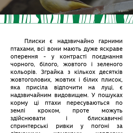
© @НПП
Плиски є надзвичайно гарними
птахами, всі вони мають дуже яскраве
оперення - у контрасті поєднання
чорного, білого, жовтого і зеленого
кольорів. Зграйка з кількох десятків
жовтоголових, жовтих і білих плисок,
яка присіла відпочити на луці, є
надзвичайним видовищем. У пошуках
корму ці птахи пересуваються по
землі кроком, проте можуть
здійснювати і блискавичні
спринтерські ривки у погоні за