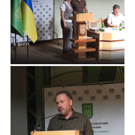
© @НПП