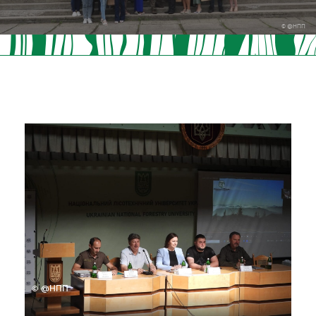
© @НПП
© @НПП