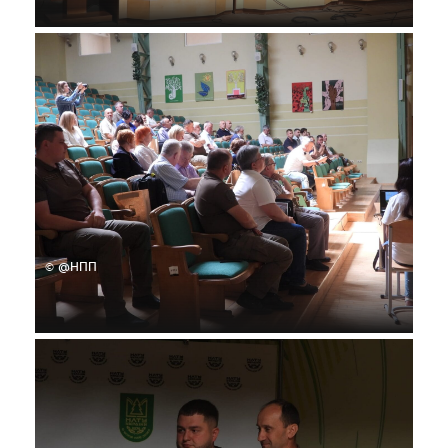
© @НПП