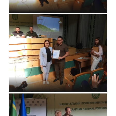
© @НПП