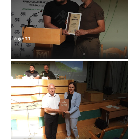
© @НПП
© @НПП