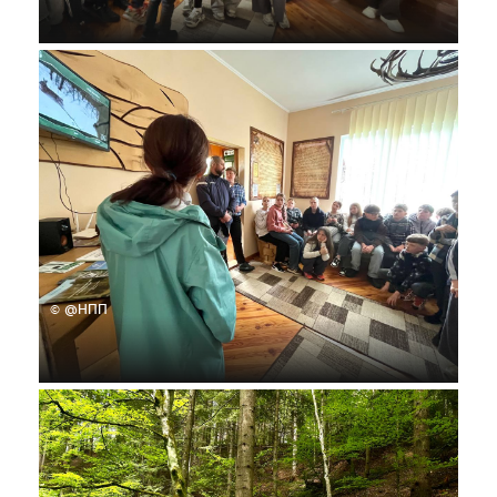
© @НПП