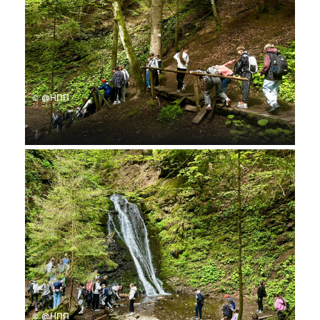
© @НПП
© @НПП