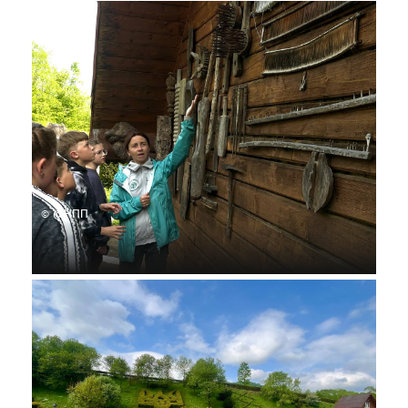
© @НПП