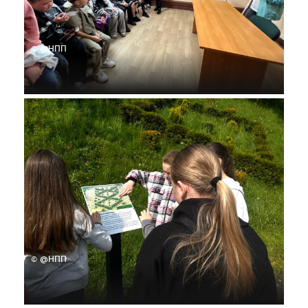
© @НПП
© @НПП