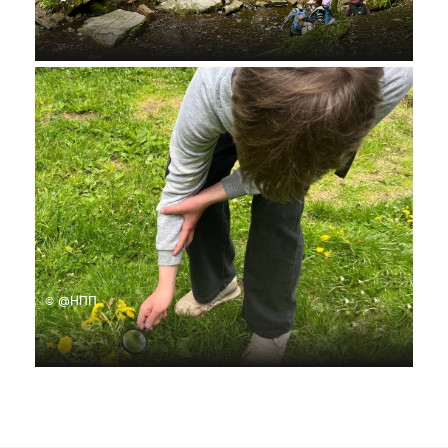
© @НПП