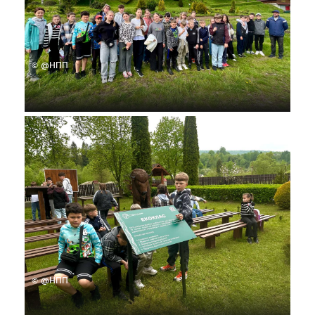
© @НПП
© @НПП