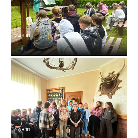
© @НПП
© @НПП