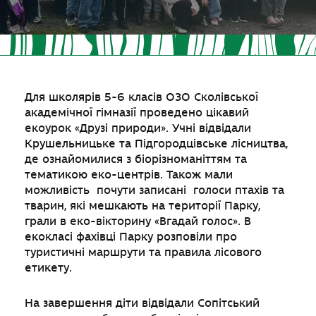
Для школярів 5-6 класів ОЗО Сколівської
академічної гімназії проведено цікавий
екоурок «Друзі природи». Учні відвідали
Крушельницьке та Підгородцівське лісництва,
де ознайомилися з біорізноманіттям та
тематикою еко-центрів. Також мали
можливість почути записані голоси птахів та
тварин, які мешкають на території Парку,
грали в еко-вікторину «Вгадай голос». В
екокласі фахівці Парку розповіли про
туристичні маршрути та правила лісового
етикету.
На завершення діти відвідали Сопітський