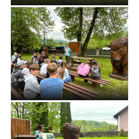
© @НПП