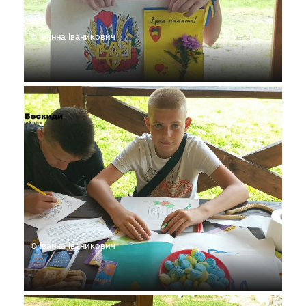
© Іванна Іваникович
© Іванна Іваникович