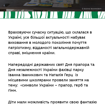
© Іванна Іваникович
Враховуючи сучасну ситуацію, що склалася в
Україні, усе більшої актуальності набуває
виховання в молодого покоління почуття
патріотизму, відданості загальнодержавній
справі, зміцнення країни.
Напередодні державних свят Дня прапора та
Дня незалежності України фахівці парку
Іванна Іваникович та Наталія Герц із
місцевими школярами провели заняття на
тему: «символи України – прапор, герб та
гімн.
Діти мали можливість проявити свою фантазію