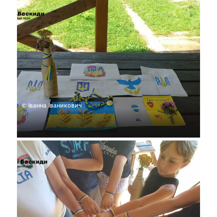
© Іванна Іваникович