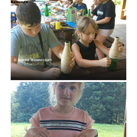
© Іванна Іваникович