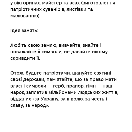
у вікторинах, майстер-класах (виготовлення
патріотичних сувенірів, листівки та
малюванню).
Ідея занять:
Лю­біть свою землю, вивчайте, знайте і
поважайте її символи, не давайте нікому
скривдити її.
Отож, будьте патріотами, шануйте святині
своєї держави, пам’ятайте, що за право мати
власні сим­воли — герб, прапор, гімн — наш
народ заплатив мільйонами людських життів,
відданих «за Укра­їну, за її волю, за честь і
славу, за народ».