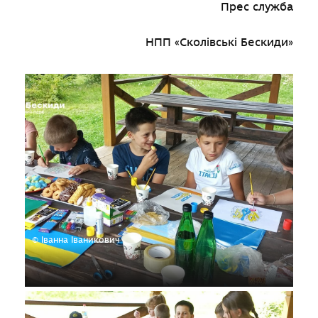
Прес служба
НПП «Сколівські Бескиди»
© Іванна Іваникович