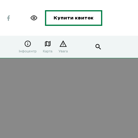
Купити квиток
Інфоцентр
Карта
Увага