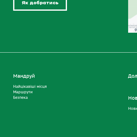
Як добратись
Мандруй
Дол
Найцікавіші місця
Маршрути
Безпека
Но
Нов