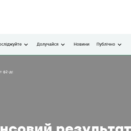
осліджуйте
Долучайся
Новини
Публічно
т ф2-дс
ансовий результа