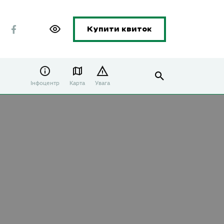
Купити квиток
Інфоцентр
Карта
Увага
т