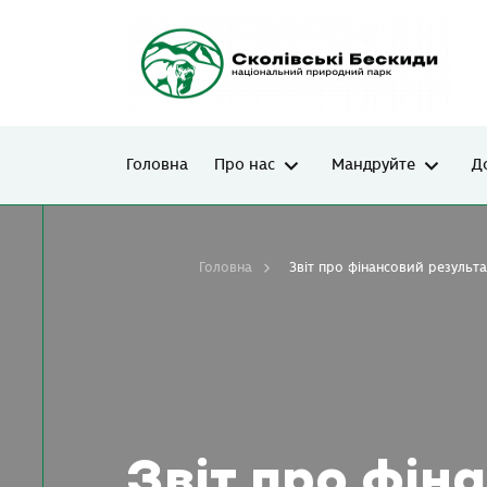
Головна
Про нас
Мандруйте
Д
Головна
Звіт про фінансовий результа
Звіт про фін