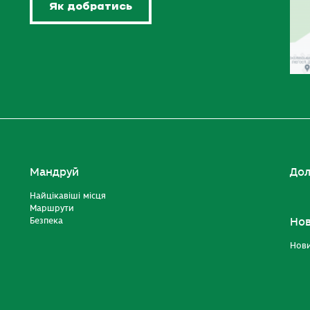
Як добратись
Мандруй
Дол
Найцікавіші місця
Маршрути
Безпека
Но
Нов