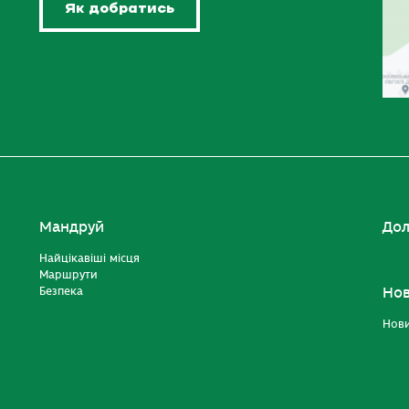
Як добратись
Мандруй
Дол
Найцікавіші місця
Маршрути
Безпека
Но
Нов