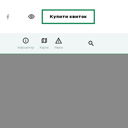
Купити квиток
Інфоцентр
Карта
Увага