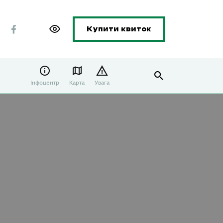
Купити квиток
Інфоцентр
Карта
Увага