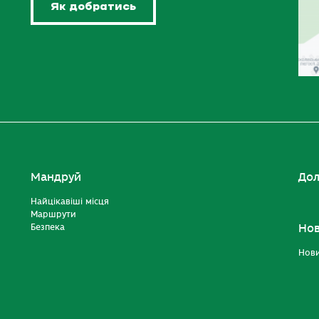
Як добратись
Мандруй
Дол
Найцікавіші місця
Маршрути
Безпека
Но
Нов