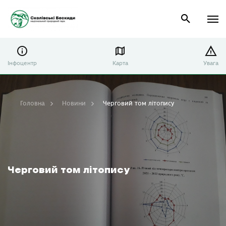
Інфоцентр
Карта
Увага
Головна
Новини
Черговий том літопису
Черговий том літопису