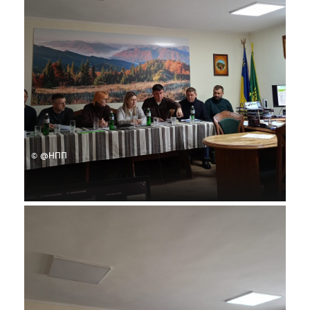
© @НПП