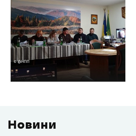
© @НПП
Новини